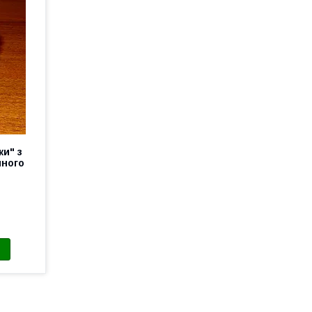
ки" з
иного