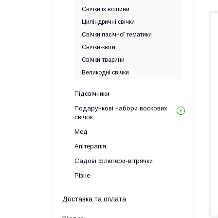
Свічки із вощини
Циліндричні свічки
Свічки пасічної тематики
Свічки-квіти
Свічки-тварини
Великодні свічки
Підсвічники
Подарункові набори воскових
свічок
Мед
Апітерапія
Садові флюгери-вітрячки
Різне
Доставка та оплата