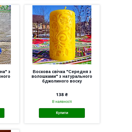
на" з
Воскова свічка "Середня з
иного
волошками" з натурального
бджолиного воску
138 ₴
В наявності
Купити