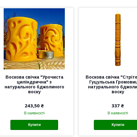
Воскова свічка "Урочиста
Воскова свічка "Стріт
циліндрична" з
Гуцульська Громовиц
натурального бджолиного
натурального бджол
воску
воску
243,50 ₴
337 ₴
В наявності
В наявності
Купити
Купити