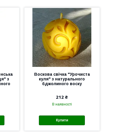
енська
Воскова свічка "Урочиста
я" з
куля" з натурального
иного
бджолиного воску
212 ₴
В наявності
Купити