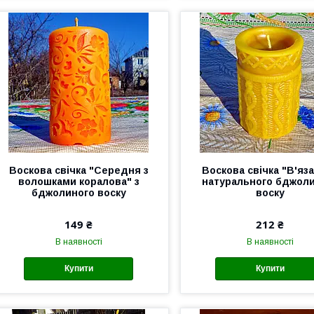
Воскова свічка "Середня з
Воскова свічка "В'яза
волошками коралова" з
натурального бджол
бджолиного воску
воску
149 ₴
212 ₴
В наявності
В наявності
Купити
Купити