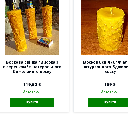
Воскова свічка "Висока з
Воскова свічка "Фіал
візерунком" з натурального
натурального бджол
бджолиного воску
воску
119,50 ₴
169 ₴
В наявності
В наявності
Купити
Купити