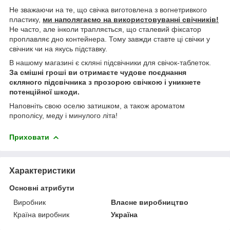
Не зважаючи на те, що свічка виготовлена з вогнетривкого
пластику,
ми наполягаємо на використовуванні свічників!
Не часто, але інколи трапляється, що сталевий фіксатор
проплавляє дно контейнера. Тому завжди ставте ці свічки у
свічник чи на якусь підставку.
В нашому магазині є скляні підсвічники для свічок-таблеток.
За смішні гроші ви отримаєте чудове поєднання
скляного підсвічника з прозорою свічкою і уникнете
потенційної шкоди.
Наповніть свою оселю затишком, а також ароматом
прополісу, меду і минулого літа!
Приховати
Характеристики
Основні атрибути
Виробник
Власне виробництво
Країна виробник
Україна