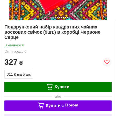
Подарунковий набір квадратних чайних
воскових свічок (9шт.) в коробці Червоне
Серце
В наявності
Опт і роздріб
327
₴
311 ₴
від 5 шт.
Купити
або
Купити з