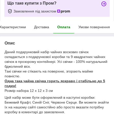
Що таке купити з Пром?
Замовлення під захистом
Характеристики
Доставка
Оплата
Умови повернення
Опис
Даний подарунковий набір чайних воскових свічок
складається з подарункової коробки та 9 квадратних чайних
свічок в прозорому контейнері. Усі свічки - 100% натуральний
бджолиний віск.
Такі свічки не стікають на поверхню, згорають майже
повністю.
Одна така чайна свічка горить яскраво і стабільно до 5
годин!
Розмір набора 12 х 12 х 3 см
Цей набір може бути оформлений в наступні коробки:
Бежевий Крафт, Синій Сніг, Червоне Серце. Ви можете знайти
їх на нашому сайті самостійно або просто вказати потрібну
коробку в коментарі до замовлення.