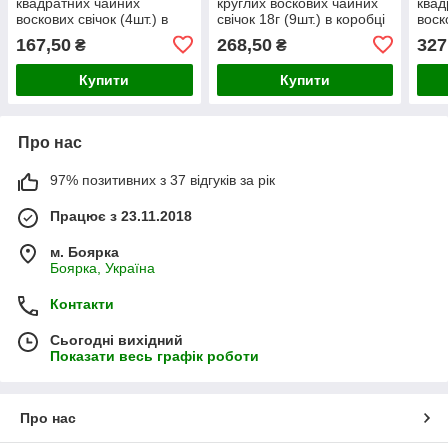
квадратних чайних
круглих воскових чайних
квад
воскових свічок (4шт.) в
свічок 18г (9шт.) в коробці
воск
коробці Бежевий Крафт
Червоне Серце
коро
167,50
268,50
327
₴
₴
Купити
Купити
Про нас
97% позитивних з 37 відгуків за рік
Працює з 23.11.2018
м. Боярка
Боярка, Україна
Контакти
Сьогодні вихідний
Показати весь графік роботи
Про нас