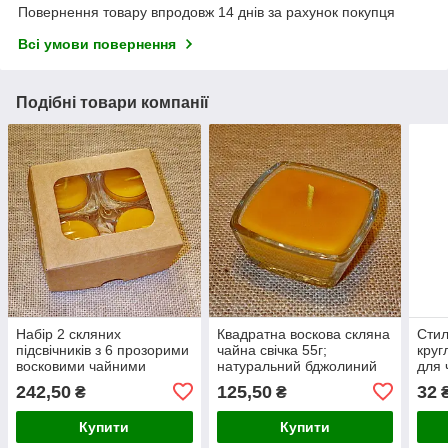
Повернення товару впродовж 14 днів за рахунок покупця
Всі умови повернення
Подібні товари компанії
Набір 2 скляних
Квадратна воскова скляна
Стил
підсвічників з 6 прозорими
чайна свічка 55г;
круг
восковими чайними
натуральний бджолиний
для 
свічками 18г в коробці
віск
242,50
125,50
32
₴
₴
Бежевий Крафт
Купити
Купити