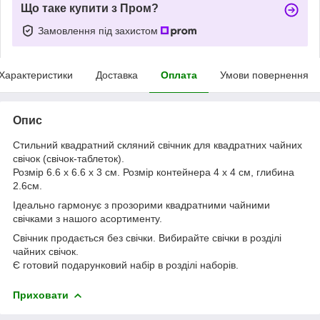
Що таке купити з Пром?
Замовлення під захистом
Характеристики
Доставка
Оплата
Умови повернення
Опис
Стильний квадратний скляний свічник для квадратних чайних
свічок (свічок-таблеток).
Розмір 6.6 х 6.6 х 3 см. Розмір контейнера 4 х 4 см, глибина
2.6см.
Ідеально гармонує з прозорими квадратними чайними
свічками з нашого асортименту.
Свічник продається без свічки. Вибирайте свічки в розділі
чайних свічок.
Є готовий подарунковий набір в розділі наборів.
Приховати