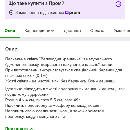
Що таке купити з Пром?
Замовлення під захистом
Опис
Характеристики
Доставка
Оплата
Умови п
Опис
Пасхальна свічка "Великодня крашанка" з натурального
бджолиного воску, яскравого і пахучого, з власної пасіки.
При виготовленні використовується спеціальний барвник для
воскових свічок (0,1%).
Жовті свічки - це чистий віск, без барвника. Вони дешевші.
Ідеально підходить в якості подарунку як манюній донечці, так
і будь-кому з дорослих.
Розмір 4 х 4 см, висота 5,5 см, вага 49г.
Підсилить неповторну атмосферу великодніх свят.
Наповніть свою оселю затишком, а також ароматом
прополісу, меду і минулого літа!
Приховати