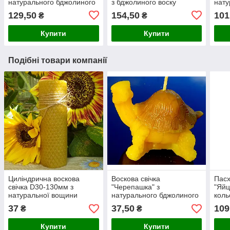
натурального бджолиного
з бджолиного воску
нату
воску
воск
129,50
154,50
101
₴
₴
Купити
Купити
Подібні товари компанії
Циліндрична воскова
Воскова свічка
Пасх
свічка D30-130мм з
"Черепашка" з
"Яйц
натуральної вощини
натурального бджолиного
коль
(натуральний бджолиний
воску
воск
37
37,50
109
₴
₴
віск)
Купити
Купити