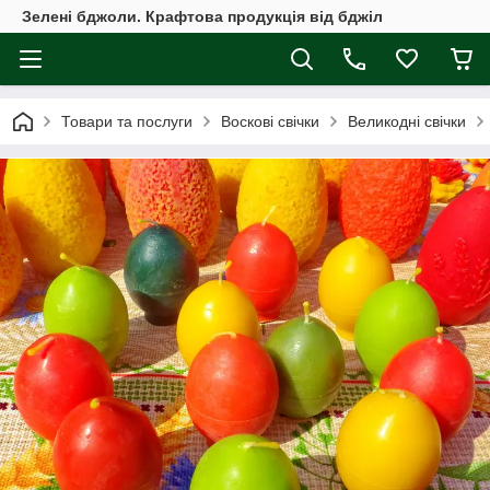
Зелені бджоли. Крафтова продукція від бджіл
Товари та послуги
Воскові свічки
Великодні свічки