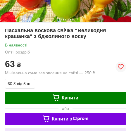
Пасхальна воскова свічка "Великодня
крашанка" з бджолиного воску
В наявності
Опт і роздріб
63
₴
Мінімальна сума замовлення на сайті — 250 ₴
60 ₴
від 5 шт.
Купити
або
Купити з